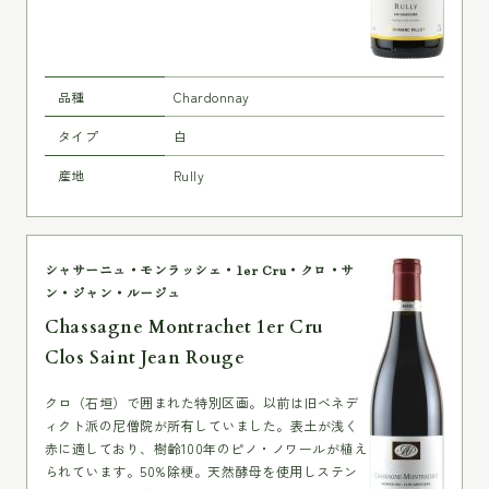
品種
Chardonnay
タイプ
白
産地
Rully
シャサーニュ・モンラッシェ・1er Cru・クロ・サ
ン・ジャン・ルージュ
Chassagne Montrachet 1er Cru
Clos Saint Jean Rouge
クロ（石垣）で囲まれた特別区画。以前は旧ベネデ
ィクト派の尼僧院が所有していました。表土が浅く
赤に適しており、樹齢100年のピノ・ノワールが植え
られています。50%除梗。天然酵母を使用しステン