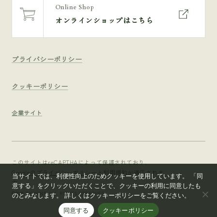
Online Shop
オンラインショップはこちら
プライバシーポリシー
クッキーポリシー
企業サイト
このサイトはreCAPTHAによって保護されており、
Googleのプライバシーポリシー
と
利用規約
が適応されま
当サイトでは、利便性向上のためクッキーを使用しています。 「同
す。
意する」をクリックいただくことで、クッキーの利用に同意したも
©2025 FICWINE ALL RIGHTS RESERVED.
のとみなします。 詳しくはクッキーポリシーをご覧ください。
同意する
クッキーポリシー