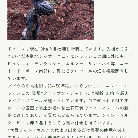
ドメーヌは現在13haの自社畑を所有しています。先祖から引
き継いだ本拠地シャサーニュ・モンラッシェの畑以外にも、
ピュリニィ・モンラッシェ、ムルソー、サントネイ等、コー
ト・ド・ボーヌ南部に、異なるテロワールの畑を複数所有し
ています。
ブドウの平均樹齢は25～50年程。中でもシャサーニュ・モン
ラッシェの1級畑“クロ・サン・ジャン”には樹齢100年を超え
るピノ・ノワールが植えられています。白で知られる村です
が、この区画は表土が浅い粘土石灰質でピノ・ノワールの栽
培に適しており、良質な赤が造られています。ジャン・マル
ク・ピヨは赤の名手としても高い評価を得ています。
4代目ジャン・マルクの代より出来るだけ農薬の使用を減ら
すリュット・レゾネ農法を取り入れていました。しかし5代目