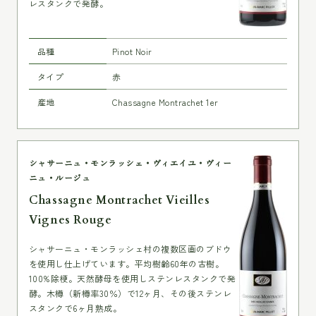
レスタンクで発酵。
品種
Pinot Noir
タイプ
赤
産地
Chassagne Montrachet 1er
シャサーニュ・モンラッシェ・ヴィエイユ・ヴィー
ニュ・ルージュ
Chassagne Montrachet Vieilles
Vignes Rouge
シャサーニュ・モンラッシェ村の複数区画のブドウ
を使用し仕上げています。平均樹齢60年の古樹。
100%除梗。天然酵母を使用しステンレスタンクで発
酵。木樽（新樽率30％）で12ヶ月、その後ステンレ
スタンクで6ヶ月熟成。