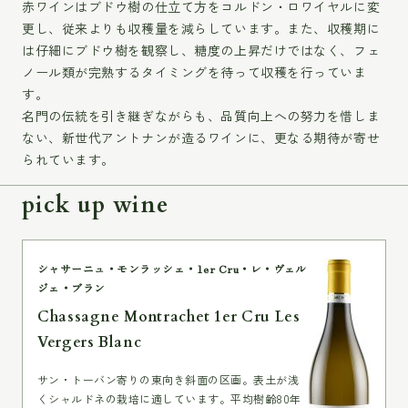
赤ワインはブドウ樹の仕立て方をコルドン・ロワイヤルに変
更し、従来よりも収穫量を減らしています。また、収穫期に
は仔細にブドウ樹を観察し、糖度の上昇だけではなく、フェ
ノール類が完熟するタイミングを待って収穫を行っていま
す。
名門の伝統を引き継ぎながらも、品質向上への努力を惜しま
ない、新世代アントナンが造るワインに、更なる期待が寄せ
られています。
pick up wine
シャサーニュ・モンラッシェ・1er Cru・レ・ヴェル
ジェ・ブラン
Chassagne Montrachet 1er Cru Les
Vergers Blanc
サン・トーバン寄りの東向き斜面の区画。表土が浅
くシャルドネの栽培に適しています。平均樹齢80年